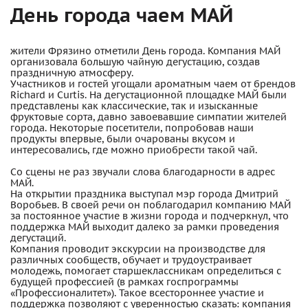
День города чаем МАЙ
жители Фрязино отметили День города. Компания МАЙ
организовала большую чайную дегустацию, создав
праздничную атмосферу.
Участников и гостей угощали ароматным чаем от брендов
Richard и Curtis. На дегустационной площадке МАЙ были
представлены как классические, так и изысканные
фруктовые сорта, давно завоевавшие симпатии жителей
города. Некоторые посетители, попробовав наши
продукты впервые, были очарованы вкусом и
интересовались, где можно приобрести такой чай.
Со сцены не раз звучали слова благодарности в адрес
МАЙ.
На открытии праздника выступал мэр города Дмитрий
Воробьев. В своей речи он поблагодарил компанию МАЙ
за постоянное участие в жизни города и подчеркнул, что
поддержка МАЙ выходит далеко за рамки проведения
дегустаций.
Компания проводит экскурсии на производстве для
различных сообществ, обучает и трудоустраивает
молодежь, помогает старшеклассникам определиться с
будущей профессией (в рамках госпрограммы
«Профессионалитет»). Такое всестороннее участие и
поддержка позволяют с уверенностью сказать: компания