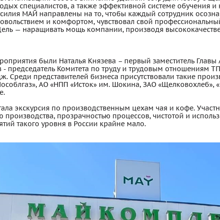
ых специалистов, а также эффективной системе обучения и н
 усилия МАЙ направлены на то, чтобы каждый сотрудник осозн
довольствием и комфортом, чувствовал свой профессиональный
Цель — наращивать мощь компании, производя высококачеств
роприятия были Наталья Князева – первый заместитель Главы
в - председатель Комитета по труду и трудовым отношениям Т
ж. Среди представителей бизнеса присутствовали такие прои
Мособлгаз», АО «НПП «Исток» им. Шокина, ЗАО «Щелковохлеб», 
е.
тала экскурсия по производственным цехам чая и кофе. Участ
 производства, прозрачностью процессов, чистотой и исполь
тий такого уровня в России крайне мало.