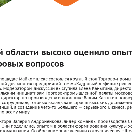
й области высоко оценило опы
ровых вопросов
площадке Майкомплекс состоялся круглый стол Торгово-пром
ьной для многих предприятий теме: «Кадровый дефицит: реше
. Модератором дискуссии выступила Елена Каныгина, директо
льским инициативам Торгово-промышленной палаты Московс
 директор по производству и логистике Вадим Касаткин подче
сотрудников, готовых вкладывать страсть высоких достижений 
ций, а созидание чего-то большего — серьезного бизнеса, ре
по всему миру.
ктора Валерия Андроненкова, лидер команды производства Се
. Они поделились опытом в области формирования культуры У
автоматизации. Особое внимание уделили сотрудничеству с Щ