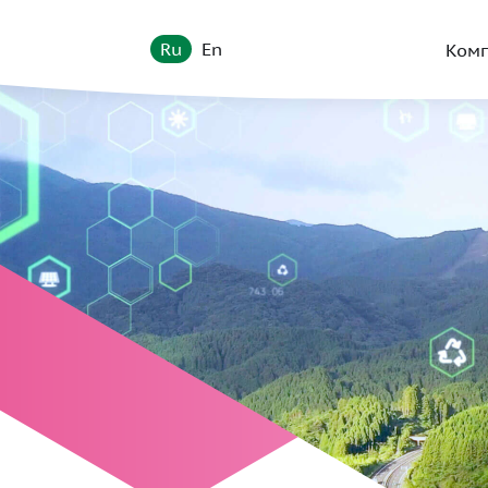
Ru
En
Ком