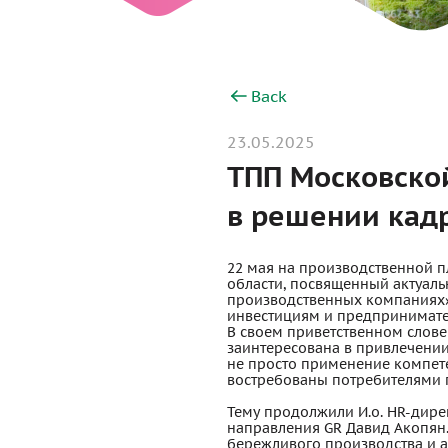
Back
23.05.2025
ТПП Московско
в решении кад
22 мая на производственной 
области, посвященный актуал
производственных компаниях»
инвестициям и предпринимате
В своем приветственном слове
заинтересована в привлечении 
не просто применение компетен
востребованы потребителями 
Тему продолжили И.о. HR-дире
направления GR Давид Акопян
бережливого производства и 