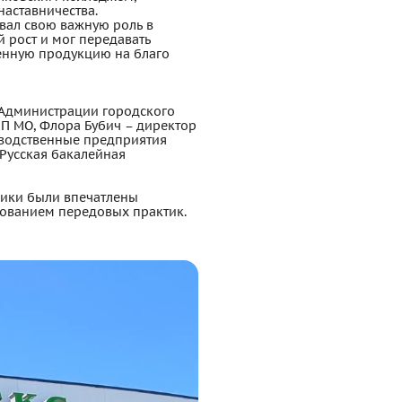
аставничества.
авал свою важную роль в
 рост и мог передавать
енную продукцию на благо
 Администрации городского
ПП МО, Флора Бубич – директор
зводственные предприятия
«Русская бакалейная
ники были впечатлены
зованием передовых практик.