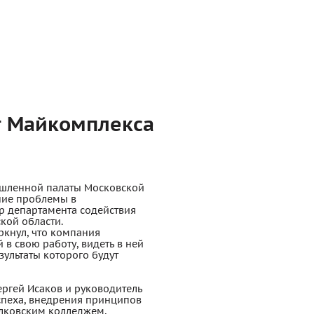
т Майкомплекса
ышленной палаты Московской
ние проблемы в
р департамента содействия
кой области.
ркнул, что компания
в свою работу, видеть в ней
зультаты которого будут
ргей Исаков и руководитель
спеха, внедрения принципов
елковским колледжем,